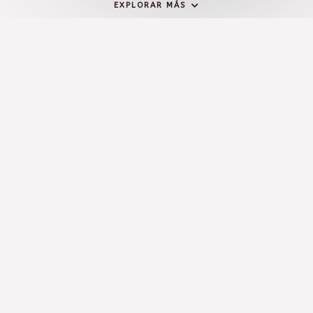
EXPLORAR MÁS
Si oyes una voz dentro de ti
diciéndote 'no sabes pintar',
pinta, ¡faltaría más! y la voz
se callará
ImEl Arte es todo aquello que te produce una emoción. Una
canción, una fotografía, el recuerdo de un viaje plasmado
en un lienzo. Una llamada de atención a tu cerebro para
que despierte de la monotonía. También es arte un
recuerdo que atesoramos y que queremos conservar física y