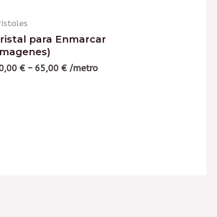
ristales
ristal para Enmarcar
imagenes)
0,00
€
–
65,00
€
/metro