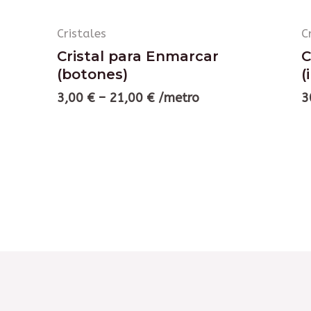
Cristales
C
Cristal para Enmarcar
C
(botones)
(
3,00
€
–
21,00
€
/metro
3