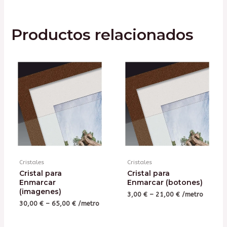
No hay valoraciones aún.
Productos relacionados
Sé el primero en valorar
“Cristal para Enmarcar”
Tu dirección de correo electrónico no será
publicada.
Los campos obligatorios están
marcados con
*
Tu puntuación
*
Tu valoración
*
Cristales
Cristales
Cristal para
Cristal para
Enmarcar
Enmarcar (botones)
(imagenes)
3,00
€
–
21,00
€
/metro
30,00
€
–
65,00
€
/metro
Nombre
*